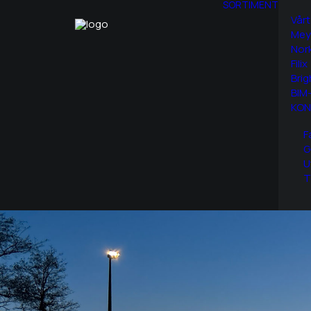
SORTIMENT
Vårt
Mey
Nor
Filix
Brig
BIM-
KON
F
G
U
T