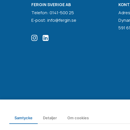
FERGIN SVERIGE AB
KONT
Telefon: 0141-500 25
Adres
E-post: info@fergin.se
Dyna
591 6
Samtycke
Detaljer
Om cookies