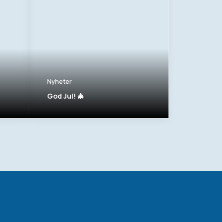
Nyheter
God Jul! 🎄