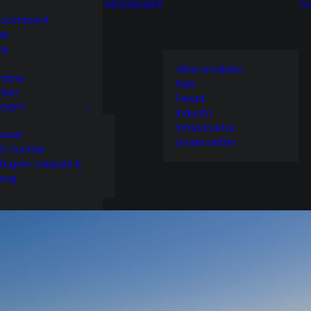
REFERENSER
N
 sortiment
er
ka
Våra områden
htline
Park
filer
Fasad
CEPT
Industri
Infrastruktur
asad
Undervatten
C-tunnlar
tegym, Lekpark &
org