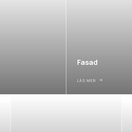
Fasad
LÄS MER