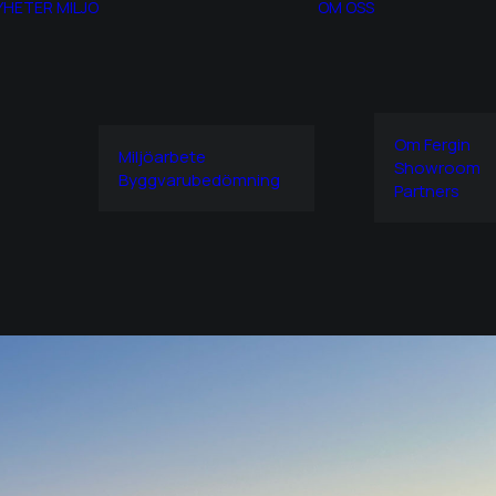
YHETER
MILJÖ
OM OSS
Om Fergin
Miljöarbete
Showroom
Byggvarubedömning
Partners