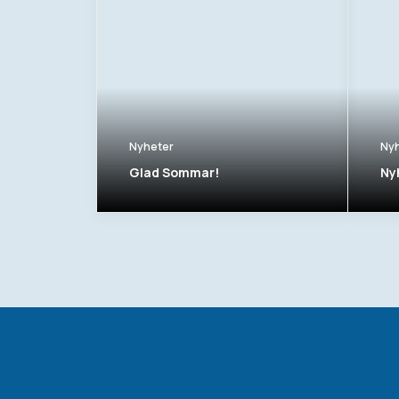
Nyheter
Ny
Glad Sommar!
Ny