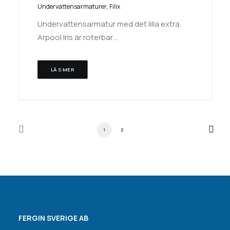
Undervattensarmaturer
,
Filix
Undervattensarmatur med det lilla extra.
Arpool Iris är roterbar…
LÄS MER
1
2
FERGIN SVERIGE AB