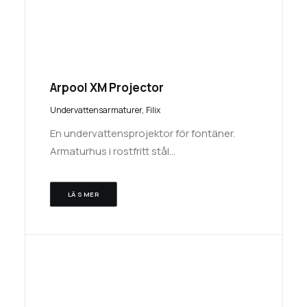
Arpool XM Projector
Undervattensarmaturer
,
Filix
En undervattensprojektor för fontäner.
Armaturhus i rostfritt stål…
LÄS MER