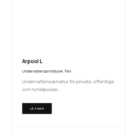
Arpool L
Undervattensarmaturer
,
Filix
Undervattensarmatur för privata, offentliga
och hotellpooler.…
LÄS MER