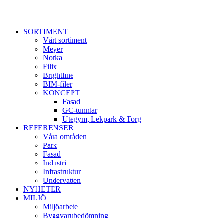
SORTIMENT
Vårt sortiment
Meyer
Norka
Filix
Brightline
BIM-filer
KONCEPT
Fasad
GC-tunnlar
Utegym, Lekpark & Torg
REFERENSER
Våra områden
Park
Fasad
Industri
Infrastruktur
Undervatten
NYHETER
MILJÖ
Miljöarbete
Byggvarubedömning