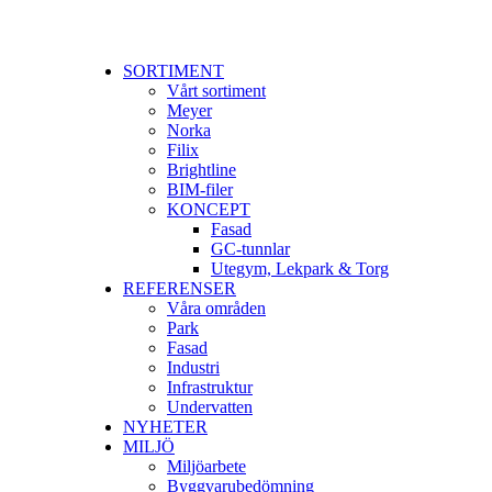
SORTIMENT
Vårt sortiment
Meyer
Norka
Filix
Brightline
BIM-filer
KONCEPT
Fasad
GC-tunnlar
Utegym, Lekpark & Torg
REFERENSER
Våra områden
Park
Fasad
Industri
Infrastruktur
Undervatten
NYHETER
MILJÖ
Miljöarbete
Byggvarubedömning