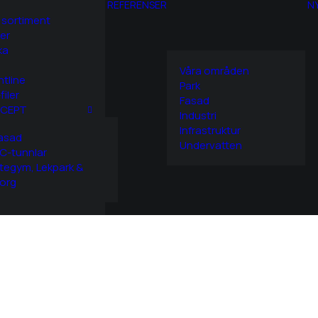
REFERENSER
N
 sortiment
er
ka
Våra områden
htline
Park
filer
Fasad
CEPT
Industri
Infrastruktur
asad
Undervatten
C-tunnlar
tegym, Lekpark &
org