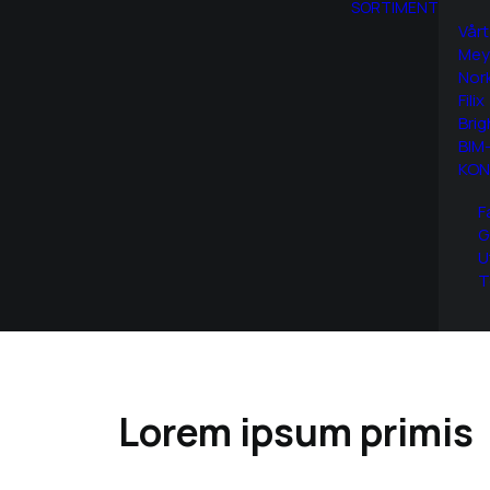
SORTIMENT
Vårt
Mey
Nor
Filix
Brig
BIM-
KON
F
G
U
T
Lorem ipsum primis