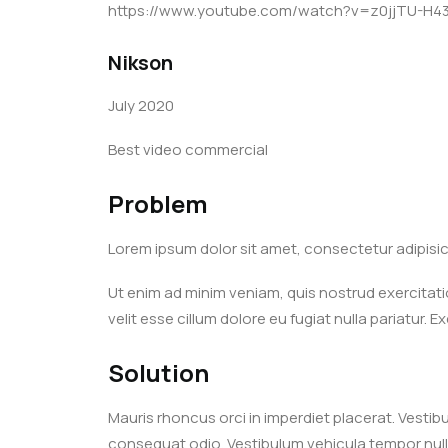
https://www.youtube.com/watch?v=z0jjTU-H
Nikson
July 2020
Best video commercial
Problem
Lorem ipsum dolor sit amet, consectetur adipisic
Ut enim ad minim veniam, quis nostrud exercitatio
velit esse cillum dolore eu fugiat nulla pariatur.
Solution
Mauris rhoncus orci in imperdiet placerat. Vestib
consequat odio. Vestibulum vehicula tempor null