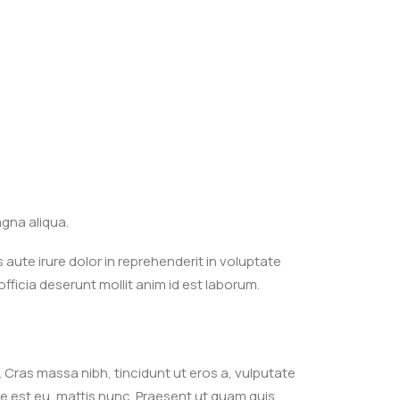
agna aliqua.
aute irure dolor in reprehenderit in voluptate
officia deserunt mollit anim id est laborum.
. Cras massa nibh, tincidunt ut eros a, vulputate
e est eu, mattis nunc. Praesent ut quam quis