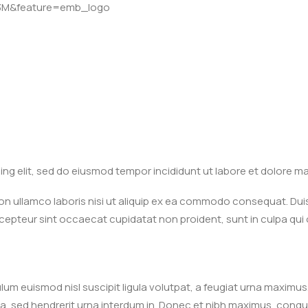
43M&feature=emb_logo
ing elit, sed do eiusmod tempor incididunt ut labore et dolore m
n ullamco laboris nisi ut aliquip ex ea commodo consequat. Duis 
 Excepteur sint occaecat cupidatat non proident, sunt in culpa qui 
ulum euismod nisl suscipit ligula volutpat, a feugiat urna maximus
a, sed hendrerit urna interdum in. Donec et nibh maximus, congu