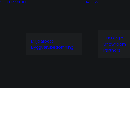
YHETER
MILJÖ
OM OSS
Om Fergin
Miljöarbete
Showroom
Byggvarubedömning
Partners