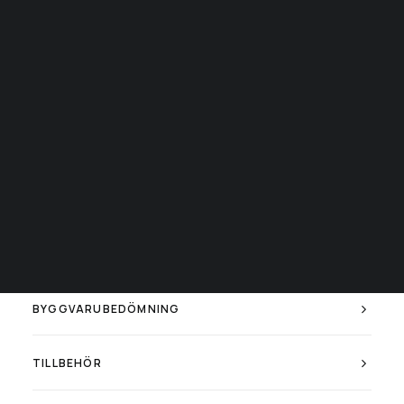
Miljöarbete
REFERENSBILDER
Byggvarubedömning
Om Fergin
PRODUKTBLAD
Showroom
Partners
LJUSFILER
Kontakta oss
Personal
BIM-FILER
Försäljningsvillkor
Spontanansökan
MONTERINGSANVISNINGAR
BYGGVARUBEDÖMNING
TILLBEHÖR