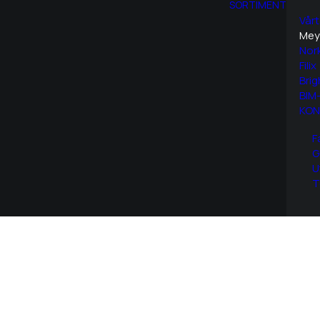
SORTIMENT
Vårt
Mey
Nor
Filix
Brig
BIM-
KON
F
G
U
T