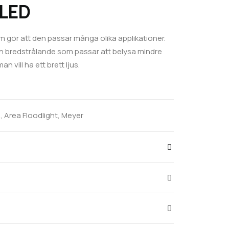
 LED
som gör att den passar många olika applikationer.
h bredstrålande som passar att belysa mindre
n vill ha ett brett ljus.
s
,
Area Floodlight
,
Meyer