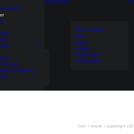
REFERENSER
N
 sortiment
er
ka
Våra områden
htline
Park
filer
Fasad
CEPT
Industri
Infrastruktur
asad
Undervatten
C-tunnlar
tegym, Lekpark &
org
Hem
Meyer
Superlight LED