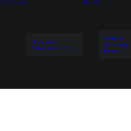
YHETER
MILJÖ
OM OSS
Om Fergin
Miljöarbete
Showroom
Byggvarubedömning
Partners